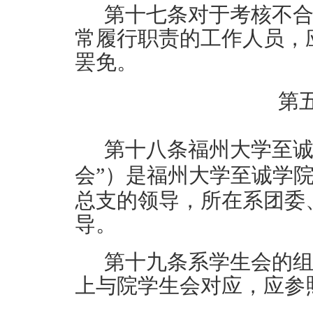
第
十七
条
对于考核不
常履行职责的工作人员，
罢免。
第
第
十八
条
福州大学
至
会
”）是福州大学
至诚学
总支
的领导，所在
系
团委
导。
第
十九
条
系
学生会的
上与
院
学生会对应，应参