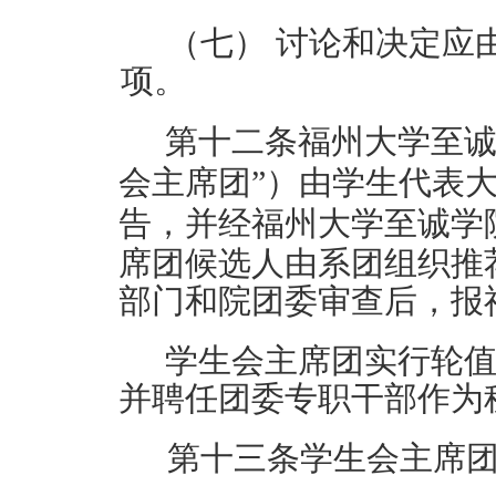
（七）
讨论和决定应
项。
第十
二
条
福州大学
至
会主席团”）由学生代表
告，并经福州大学
至诚学
席团候选人由
系
团组织
推
部门和
院
团委审查后，报
学生会主席团实行轮
并聘任团委专职干部作为
第十
三
条
学生会主席