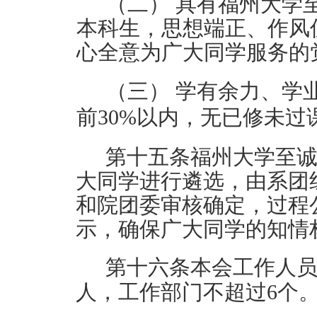
（二）
具有福州大学
本科生，思想端正、作风
心全意为广大同学服务的
（三）
学有余力、学
前
30%以内，无已修未过
第十
五
条
福州大学
至
大同学进行遴选，由
系
团
和
院
团委审核确定，过程
示，确保广大同学的知情
第
十六
条
本会工作人
人，工作部门不超过
6个