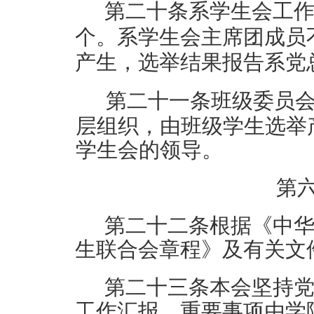
第二十条
系
学生会工
个。
系
学生会主席团成员
产生，选举结果报告
系
党
第二十
一
条
班
级
委
员
层组织，由班级学生选举
学生会的领导。
第
第二十
二
条
根据《中
生联合会章程》及有关文
第
二十
三条
本会坚持
工作汇报，重要事项由学