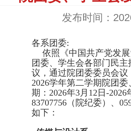
发布时间：2026-
各系团委
:
依照《中国共产党发展
团委、学生会各部门民主
议，通过院团委委员会议
202
6
学年第
二
学期院团委
期：
202
6
年
3
月
12
日
-202
6
83707756
（院纪委）、
05
如下：