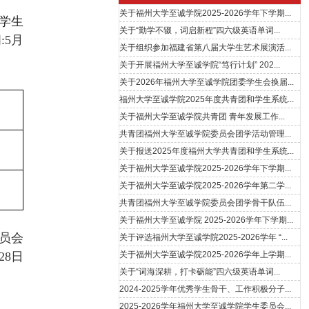
学生
间
:
5
月
员会
28日