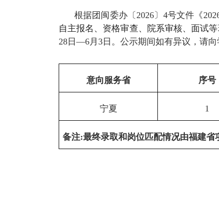
根据团闽委办〔
202
6〕4
号文件《
20
自主报名、资格审查、
院系审核、
面试等
28
日
—
6
月
3
日。公示期间如有异议，请向
意向服务省
序号
宁夏
1
备注
:
最终录取和岗位匹配情况由福建省